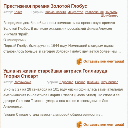
Престижная премия Золотой Глобус
Автор:
Koser
Рубрики:
Знаменитости
,
Искусство
,
Развлечения
,
Фильмы
,
Шоу-бизнес
В середине декабря объявлены номинанты на престижную премию
Золотой Глобус. В их числе оказался и российский фильм Алексея
Учителя “Край”.
О кинопремии
Первый Глобус был вручен в 1944 году. Номинаций с каждым годом
становилось больше, и сегодня Золотой Глобус вручается более чем …
Оставить комментарий!
Ушла из жизни старейшая актриса Голливуда
Глория Стюарт
Автор:
Romawe4ka
Рубрики:
Здоровье
,
Разное
,
Фильмы
,
Шоу-бизнес
В ночь с 27 на 28 сентября на 101 году жизни скончалась замечательная
американская киноактриса Глория Стюарт (Gloria Stuart). По словам ее
дочери Сильвии Томпсон, умерла она во сне в своем доме в Лос-
Анджелесе.
Глория Стюарт стала известна мировой общественности в …
Оставить комментарий!