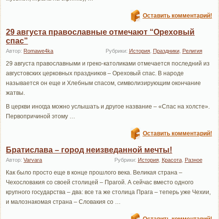
Оставить комментарий!
29 августа православные отмечают “Ореховый
спас”
Автор:
Romawe4ka
Рубрики:
История
,
Праздники
,
Религия
29 августа православными и греко-католиками отмечается последний из
августовских церковных праздников – Ореховый спас. В народе
называется он еще и Хлебным спасом, символизирующим окончание
жатвы.
В церкви иногда можно услышать и другое название – «Спас на холсте».
Первопричиной этому …
Оставить комментарий!
Братислава – город неизведанной мечты!
Автор:
Varvara
Рубрики:
История
,
Красота
,
Разное
Как было просто еще в конце прошлого века. Великая страна –
Чехословакия со своей столицей – Прагой. А сейчас вместо одного
крупного государства – два: все та же столица Прага – теперь уже Чехии,
и малознакомая страна – Словакия со …