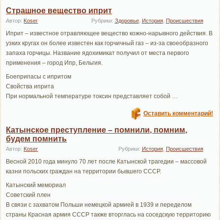
Страшное вещество иприт
Автор:
Koser
Рубрики:
Здоровье
,
История
,
Происшествия
Иприт – известное отравляющее вещество кожно-нарывного действия. В
узких кругах он более известен как горчичный газ – из-за своеобразного
запаха горчицы. Название ядохимикат получил от места первого
применения – город Ипр, Бельгия.
Боеприпасы с ипритом
Свойства иприта
При нормальной температуре токсин представляет собой …
Оставить комментарий!
Катынское преступление – помнили, помним,
будем помнить
Автор:
Koser
Рубрики:
История
,
Происшествия
Весной 2010 года минуло 70 лет после Катынской трагедии – массовой
казни польских граждан на территории бывшего СССР.
Катынский мемориал
Советский плен
В связи с захватом Польши немецкой армией в 1939 и переделом
страны Красная армия СССР также вторглась на соседскую территорию