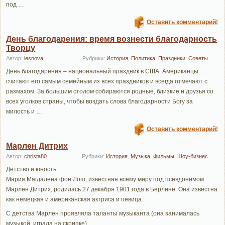
под …
Оставить комментарий!
День благодарения: время вознести благодарность
Творцу
Автор:
lesnova
Рубрики:
История
,
Политика
,
Праздники
,
Советы
День благодарения – национальный праздник в США. Американцы
считают его самым семейным из всех праздников и всегда отмечают с
размахом. За большим столом собираются родные, близкие и друзья со
всех уголков страны, чтобы воздать слова благодарности Богу за
милость и …
Оставить комментарий!
Марлен Дитрих
Автор:
christa80
Рубрики:
История
,
Музыка
,
Фильмы
,
Шоу-бизнес
Детство и юность
Мария Магдалена фон Лош, известная всему миру под псевдонимом
Марлен Дитрих, родилась 27 декабря 1901 года в Берлине. Она известна
как немецкая и американская актриса и певица.
С детства Марлен проявляла таланты музыканта (она занималась
музыкой, играла на скрипке), …