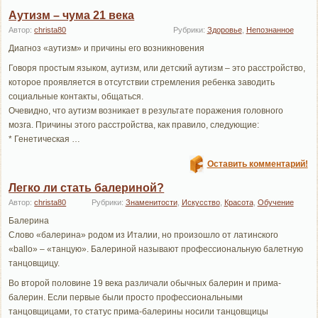
Аутизм – чума 21 века
Автор:
christa80
Рубрики:
Здоровье
,
Непознанное
Диагноз «аутизм» и причины его возникновения
Говоря простым языком, аутизм, или детский аутизм – это расстройство,
которое проявляется в отсутствии стремления ребенка заводить
социальные контакты, общаться.
Очевидно, что аутизм возникает в результате поражения головного
мозга. Причины этого расстройства, как правило, следующие:
* Генетическая …
Оставить комментарий!
Легко ли стать балериной?
Автор:
christa80
Рубрики:
Знаменитости
,
Искусство
,
Красота
,
Обучение
Балерина
Слово «балерина» родом из Италии, но произошло от латинского
«ballo» – «танцую». Балериной называют профессиональную балетную
танцовщицу.
Во второй половине 19 века различали обычных балерин и прима-
балерин. Если первые были просто профессиональными
танцовщицами, то статус прима-балерины носили танцовщицы